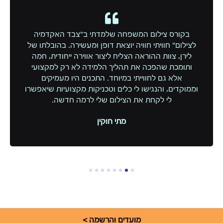
בקורס צילום המשפחה שלמדתי ב”צבד האקדמיה
לצילום” חוויתי חוויה יוצאת דופן ומעשירה. בהובלתו של
לירן, צוות ההוראה הצליח ליצור אווירה ייחודית, חמה
ותומכת שהפכה את תהליך הלמידה לא רק למקצועי
אלא גם לחווייתי במיוחד. התכנים היו מעמיקים
וממוקדים, והנגישו לי כלים וטכניקות מקצועיות שיאפשרו
לי לקחת את הצילום שלי לרמה חדשה.
מתי חוקין
8
7
6
5
4
3
2
1
מועדים והרשמה >