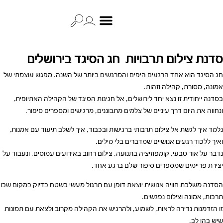
סדנת צילום תרבויות חג הסיגד בירושלים
חג הסיגד הוא אחד הרגעים היפים והמרגשים ביותר של השנה. מפגש עוצמתי של
אמונה, מסורת, קהילה וזהות.
בסדנה ייחודית זו נצא יחד לירושלים, אל חגיגות הסיגד של הקהילה האתיופית,
ונחווה את היום דרך עיניים של צלמים מתבוננים, מרגישים ומספרים סיפור.
נלמד איך לגשת אל צילום תרבותי ברגישות ובכבוד, איך לשלב תיעוד עם אמנות,
ואיך ללכוד רגעים אנושיים שמדברים בלי מילים.
נדבר על אור טבעי, קומפוזיציה בתנועה, צילום רחוב באירועים עמוסים, ונעבוד על
יצירת פריימים שמספרים סיפור שלם ברגע אחד.
הסדנה משלבת חוויה אנושית יוצאת דופן עם תרגול מעשי בשטח בדיוק במקום שבו
תרבות, אמונה וצילום נפגשים.
זו הזדמנות נדירה לראות, לשמוע, ולהרגיש את הקהילה מקרוב ולצאת עם תמונות
שיש בהן לב.