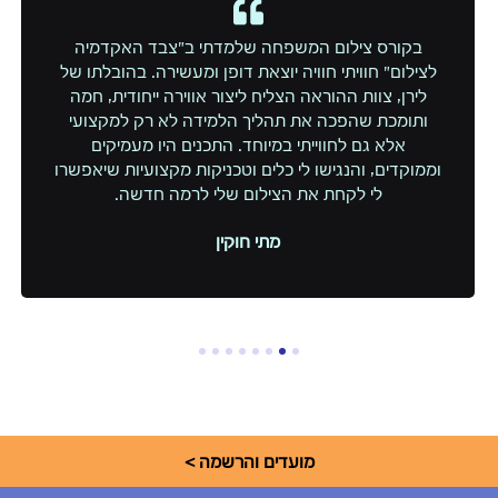
בקורס צילום המשפחה שלמדתי ב”צבד האקדמיה
לצילום” חוויתי חוויה יוצאת דופן ומעשירה. בהובלתו של
לירן, צוות ההוראה הצליח ליצור אווירה ייחודית, חמה
ותומכת שהפכה את תהליך הלמידה לא רק למקצועי
אלא גם לחווייתי במיוחד. התכנים היו מעמיקים
וממוקדים, והנגישו לי כלים וטכניקות מקצועיות שיאפשרו
לי לקחת את הצילום שלי לרמה חדשה.
מתי חוקין
8
7
6
5
4
3
2
1
מועדים והרשמה >