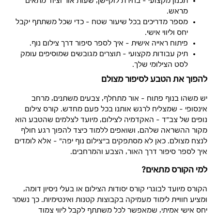
תכנון מקצועי – בחירת לוקיישן, שעות אור וציוד מתאים
מראש.
מספר מדריכים בכל שיעור שטח – כדי שכל משתתף יקבל
יחס וליווי אישי.
פיתוח ראייה אישית – איך לספר סיפור דרך צילום נוף.
תיק עבודות מקצועי – תוצרים מגובשים שמוסיפים עומק
לסט הצילומי שלך.
להפוך את הטבע לסיפור מצולם
יש משהו בנוף פתוח – אור מתחלף, צבעים משתנים, מרחב
אינסופי – שמצליח לרגש אותנו בכל פעם מחדש. קורס צילום
נופים של צב"ד – האקדמיה לצילום, מיועד לצלמים שהטבע הוא
מקור ההשראה שלהם, ושואפים ללמוד כיצד להפוך רגע חולף
לנצח מצולם. כאן לא מסתפקים ב“צילום נוף יפה” – אלא לומדים
איך לספר סיפור דרך האור, הצבע והמרחבים.
למי הקורס מתאים?
הקורס מיועד לבוגרי קורס יסודות הצילום או בעלי ניסיון דומה,
ומציע חוויית לימוד מעמיקה בקבוצות קטנות ואינטימיות. כך נשמר
יחס אישי אמיתי, שמאפשר לכל משתתף לקבל ליווי צמוד