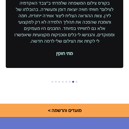
בקורס צילום המשפחה שלמדתי ב”צבד האקדמיה
לצילום” חוויתי חוויה יוצאת דופן ומעשירה. בהובלתו של
לירן, צוות ההוראה הצליח ליצור אווירה ייחודית, חמה
ותומכת שהפכה את תהליך הלמידה לא רק למקצועי
אלא גם לחווייתי במיוחד. התכנים היו מעמיקים
וממוקדים, והנגישו לי כלים וטכניקות מקצועיות שיאפשרו
לי לקחת את הצילום שלי לרמה חדשה.
מתי חוקין
8
7
6
5
4
3
2
1
מועדים והרשמה >