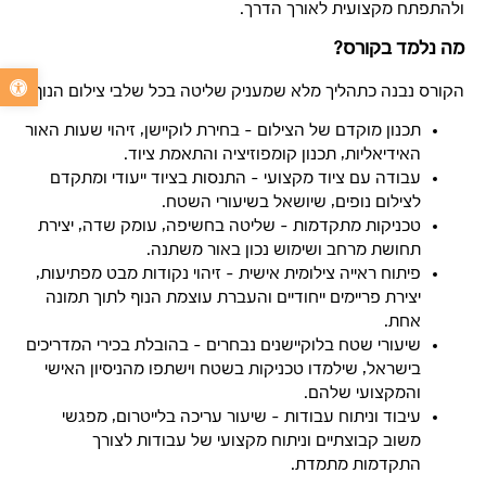
ולהתפתח מקצועית לאורך הדרך.
מה נלמד בקורס?
פתח סרגל נג
הקורס נבנה כתהליך מלא שמעניק שליטה בכל שלבי צילום הנוף:
תכנון מוקדם של הצילום – בחירת לוקיישן, זיהוי שעות האור
האידיאליות, תכנון קומפוזיציה והתאמת ציוד.
עבודה עם ציוד מקצועי – התנסות בציוד ייעודי ומתקדם
לצילום נופים, שיושאל בשיעורי השטח.
טכניקות מתקדמות – שליטה בחשיפה, עומק שדה, יצירת
תחושת מרחב ושימוש נכון באור משתנה.
פיתוח ראייה צילומית אישית – זיהוי נקודות מבט מפתיעות,
יצירת פריימים ייחודיים והעברת עוצמת הנוף לתוך תמונה
אחת.
שיעורי שטח בלוקיישנים נבחרים – בהובלת בכירי המדריכים
בישראל, שילמדו טכניקות בשטח וישתפו מהניסיון האישי
והמקצועי שלהם.
עיבוד וניתוח עבודות – שיעור עריכה בלייטרום, מפגשי
משוב קבוצתיים וניתוח מקצועי של עבודות לצורך
התקדמות מתמדת.