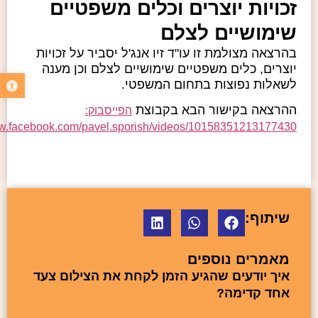
זכויות יוצרים וכלים משפטיים
שימושיים לצלם
בהרצאה מצולמת זו עו"ד זיו אנג'ל יסביר על זכויות
יוצרים, כלים משפטיים שימושיים לצלם וכן מענה
פתח סרגל 
לשאלות נפוצות בתחום המשפטי.
ההרצאה בקישור הבא בקבוצת
הפייסבוק:
ww.facebook.com/pavel.sporish/videos/10158351213177430/
שיתוף:
מאמרים נוספים
איך יודעים שהגיע הזמן לקחת את הצילום צעד
אחד קדימה?
קרא עוד »